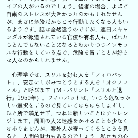
イプの人がいるのでしょう。後者の場合、よほど
自粛のストレスが大きかったのかもしれません
が、まさに危険だからこそ行動したくなる人もい
るようです。話は全然違うのですが、連日スキャ
ンダルが報道されている官僚や有名人も、ばれた
らとんでもないことになるとわかりつつインモラ
ルな行動をしている点で、危険を冒すことが好き
な人なのかもしれません。
心理学では、スリルを好む人を「フィロバッ
ト」、安定にしがみつこうとする人を「オクノフ
ィル」と呼びます（M・バリント『スリルと退
行』1959年）。フィロバットは、いつも危なっか
しい選択をするので見ていてはらはらしますし、
ひと所で満足せず、つねに新しいことにチャレン
ジします。周囲の人に迷惑をかけることも少なく
はありませんが、案外人が寄ってくるところを見
ると、人間的魅力もあるのでしょう。私たちの心