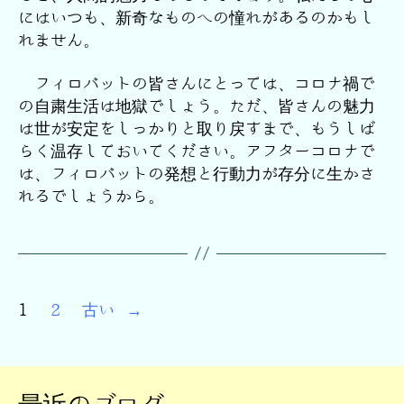
にはいつも、新奇なものへの憧れがあるのかもし
れません。
フィロバットの皆さんにとっては、コロナ禍で
の自粛生活は地獄でしょう。ただ、皆さんの魅力
は世が安定をしっかりと取り戻すまで、もうしば
らく温存しておいてください。アフターコロナで
は、フィロバットの発想と行動力が存分に生かさ
れるでしょうから。
投
1
2
古い
→
稿
ナ
ビ