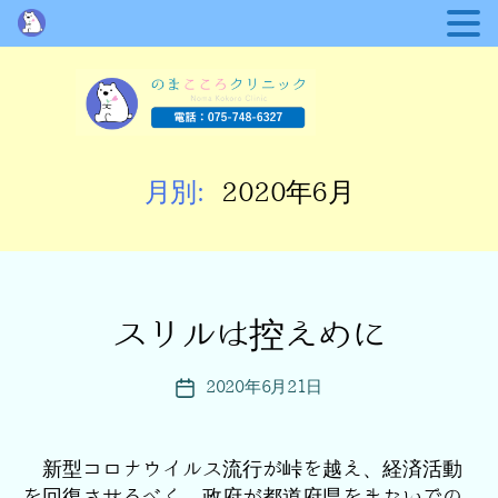
の
ま
月別:
2020年6月
こ
こ
ろ
ク
リ
ニ
スリルは控えめに
カ
ッ
テ
ク
ゴ
2020年6月21日
投
リ
稿
ー
日
新型コロナウイルス流行が峠を越え、経済活動
を回復させるべく、政府が都道府県をまたいでの