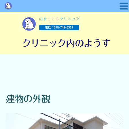
の
ま
クリニック内のようす
こ
こ
ろ
ク
リ
ニ
ッ
ク
建物の外観