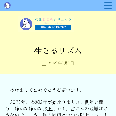
の
ま
こ
生きるリズム
カ
こ
テ
ろ
ゴ
ク
2021年1月1日
投
リ
リ
稿
ー
ニ
日
ッ
ク
あけましておめでとうございます。
2021年、令和3年が始まりました。例年と違
う、静かな静かなお正月です。皆さんの地域はど
うなのでしょう、私の周辺はいつも以上にひっそ